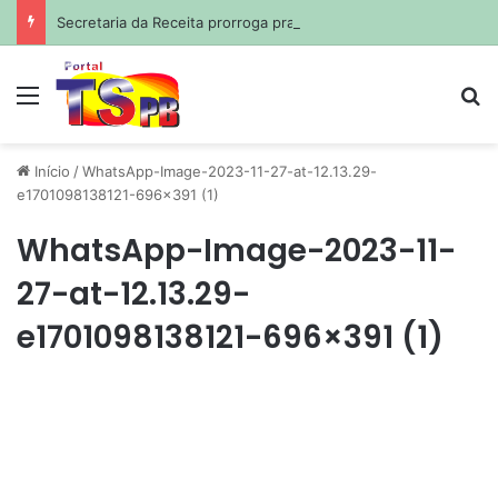
Secretaria da Receita prorroga prazo para pagamento do ISS de julho
Menu
Pr
Início
/
WhatsApp-Image-2023-11-27-at-12.13.29-
e1701098138121-696×391 (1)
WhatsApp-Image-2023-11-
27-at-12.13.29-
e1701098138121-696×391 (1)