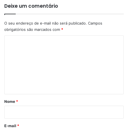
Deixe um comentário
O seu endereço de e-mail não será publicado.
Campos
obrigatórios são marcados com
*
C
o
m
e
n
t
á
r
Nome
*
i
o
*
E-mail
*