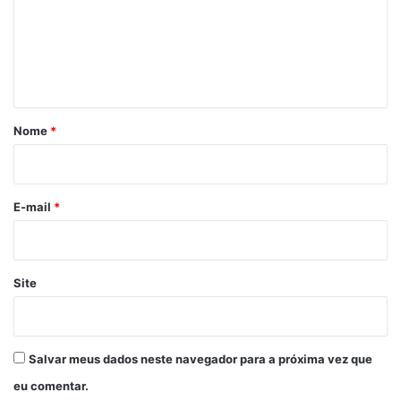
e
n
t
á
r
Nome
*
i
o
*
E-mail
*
Site
Salvar meus dados neste navegador para a próxima vez que
eu comentar.