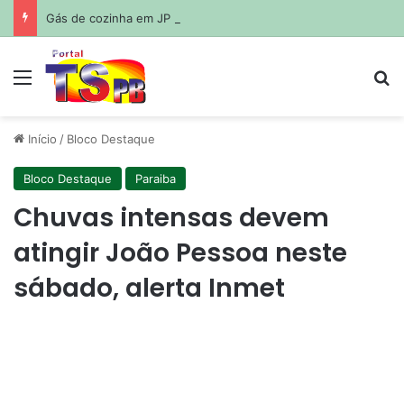
Gás de cozinha em JP tem diferença de até R$ 110,00 no preço do botijão completo
Menu
Pr
Início
/
Bloco Destaque
Bloco Destaque
Paraiba
Chuvas intensas devem
atingir João Pessoa neste
sábado, alerta Inmet