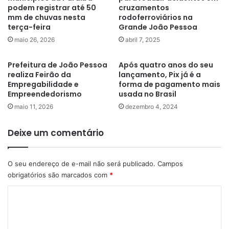
podem registrar até 50
cruzamentos
mm de chuvas nesta
rodoferroviários na
terça-feira
Grande João Pessoa
maio 26, 2026
abril 7, 2025
Prefeitura de João Pessoa
Após quatro anos do seu
realiza Feirão da
lançamento, Pix já é a
Empregabilidade e
forma de pagamento mais
Empreendedorismo
usada no Brasil
maio 11, 2026
dezembro 4, 2024
Deixe um comentário
O seu endereço de e-mail não será publicado.
Campos
obrigatórios são marcados com
*
C
o
m