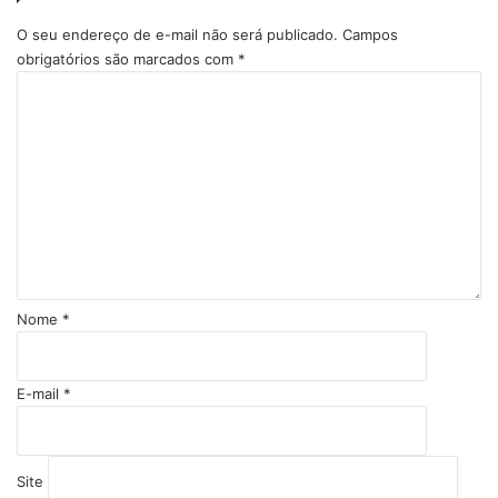
O seu endereço de e-mail não será publicado.
Campos
obrigatórios são marcados com
*
C
o
m
e
n
t
á
r
i
o
Nome
*
*
E-mail
*
Site