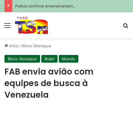
Polícia confirma envenenamento de mais de 200 cães e gatos em cidade da Paraíba
Menu
Pr
Início
/
Bloco Destaque
Bloco Destaque
Brasil
Mundo
FAB envia avião com
equipes de busca à
Venezuela