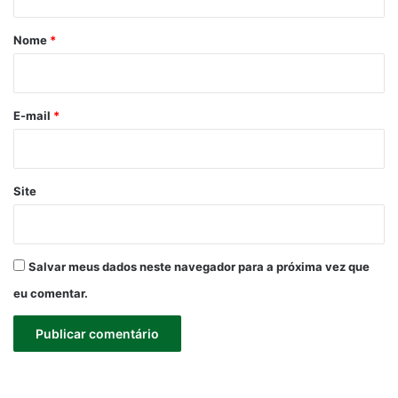
á
r
Nome
*
i
o
*
E-mail
*
Site
Salvar meus dados neste navegador para a próxima vez que
eu comentar.