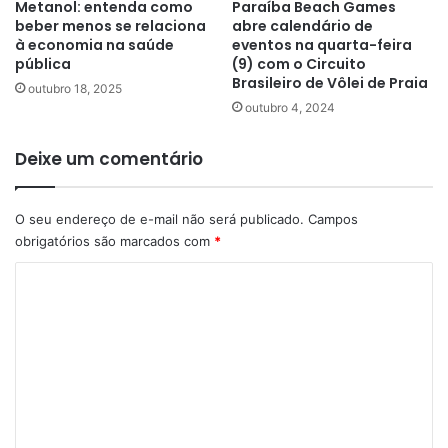
Metanol: entenda como
Paraíba Beach Games
beber menos se relaciona
abre calendário de
à economia na saúde
eventos na quarta-feira
pública
(9) com o Circuito
Brasileiro de Vôlei de Praia
outubro 18, 2025
outubro 4, 2024
Deixe um comentário
O seu endereço de e-mail não será publicado.
Campos
obrigatórios são marcados com
*
C
o
m
e
n
t