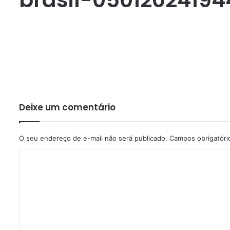
Deixe um comentário
O seu endereço de e-mail não será publicado.
Campos obrigatór
C
o
m
e
n