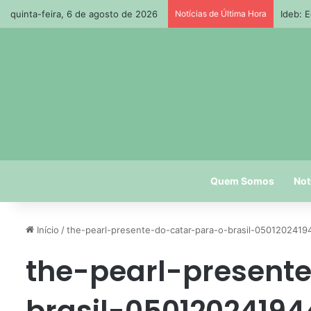
quinta-feira, 6 de agosto de 2026
Notícias de Última Hora
Ideb: 
Quem Somos
Not
Início
/
the-pearl-presente-do-catar-para-o-brasil-050120241
the-pearl-present
brasil-0501202419