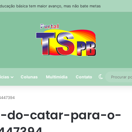
Educação básica tem maior avanço, mas não bate metas
Switch skin
ícias
Colunas
Multimidia
Contato
94447394
e-do-catar-para-o-
4447394