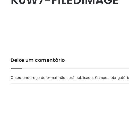
Deixe um comentário
O seu endereço de e-mail não será publicado.
Campos obrigatór
C
o
m
e
n