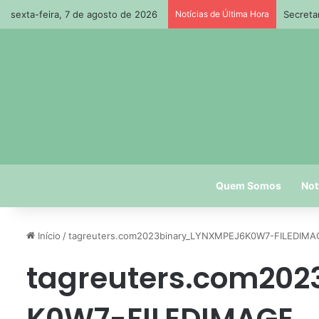
sexta-feira, 7 de agosto de 2026
Notícias de Última Hora
Secreta
Quem Somos
Not
Início
/
tagreuters.com2023binary_LYNXMPEJ6K0W7-FILEDIMA
tagreuters.com20
K0W7-FILEDIMAGE