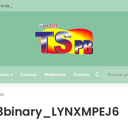
ria da Receita prorroga prazo para pagamento do ISS de julho
Switch skin
ícias
Colunas
Multimidia
Contato
GE
23binary_LYNXMPEJ6