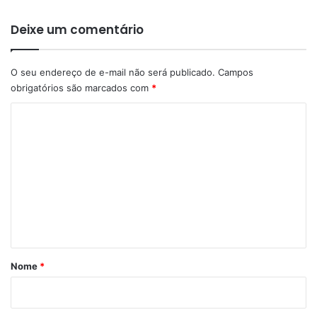
Deixe um comentário
O seu endereço de e-mail não será publicado.
Campos
obrigatórios são marcados com
*
C
o
m
e
n
t
á
r
Nome
*
i
o