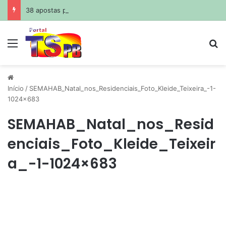
38 apostas paraibanas acertam a quadra da Mega-Sena
Menu
Pr
Início
/
SEMAHAB_Natal_nos_Residenciais_Foto_Kleide_Teixeira_-1-
1024×683
SEMAHAB_Natal_nos_Resid
enciais_Foto_Kleide_Teixeir
a_-1-1024×683