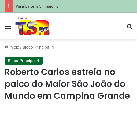
Paraíba tem 5º maior crescimento do país no Ideb do ensino médio na rede estadual
Menu
Pr
Início
/
Bloco Principal 4
Bloco Principal 4
Roberto Carlos estreia no
palco do Maior São João do
Mundo em Campina Grande