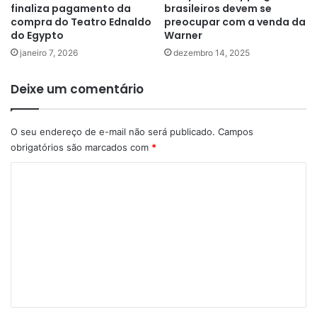
finaliza pagamento da
brasileiros devem se
compra do Teatro Ednaldo
preocupar com a venda da
do Egypto
Warner
janeiro 7, 2026
dezembro 14, 2025
Deixe um comentário
O seu endereço de e-mail não será publicado.
Campos
obrigatórios são marcados com
*
C
o
m
e
n
t
á