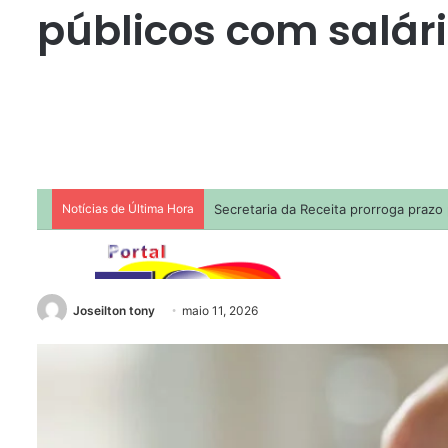
públicos com salári
Joseilton tony
maio 11, 2026