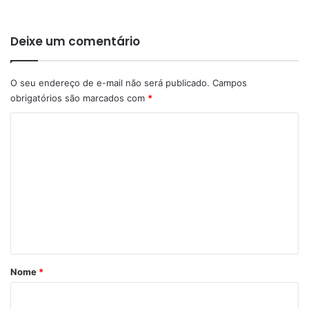
Deixe um comentário
O seu endereço de e-mail não será publicado.
Campos
obrigatórios são marcados com
*
C
o
m
e
n
t
á
r
Nome
*
i