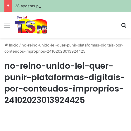
38 apostas paraibanas acertam a quadra da Mega-Sena
Menu
Pr
Início
/
no-reino-unido-lei-quer-punir-plataformas-digitais-por-
conteudos-improprios-24102023013924425
no-reino-unido-lei-quer-
punir-plataformas-digitais-
por-conteudos-improprios-
24102023013924425