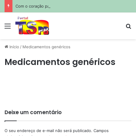
Com o coração partido: Messi sepulta o pai em funeral privado em Rosário
Menu
Pr
Início
/
Medicamentos genéricos
Medicamentos genéricos
Deixe um comentário
O seu endereço de e-mail não será publicado.
Campos