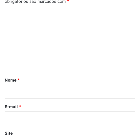
obrigatórios são marcados com
*
C
o
m
e
n
t
á
r
Nome
*
i
o
*
E-mail
*
Site