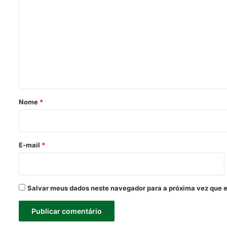
o
m
e
n
t
á
r
Nome
*
i
o
*
E-mail
*
Salvar meus dados neste navegador para a próxima vez que 