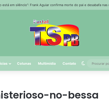
o está em silêncio”: Frank Aguiar confirma morte do pai e desabafa nas
Switch skin
ícias
Colunas
Multimidia
Contato
sterioso-no-bessa