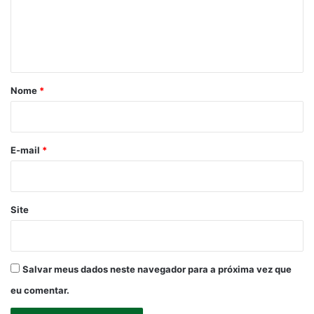
e
n
t
á
r
Nome
*
i
o
*
E-mail
*
Site
Salvar meus dados neste navegador para a próxima vez que
eu comentar.