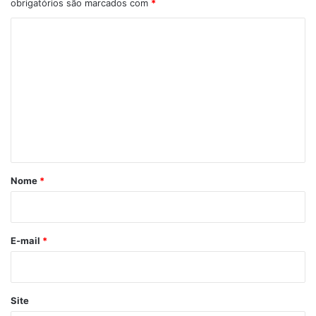
obrigatórios são marcados com
*
C
o
m
e
n
t
á
r
Nome
*
i
o
*
E-mail
*
Site