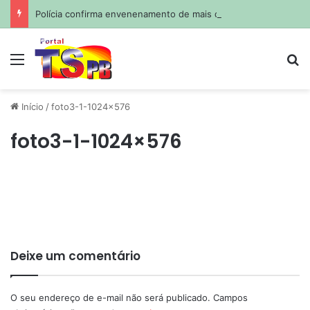
Polícia confirma envenenamento de mais de 200 cães e gatos em cidade da Paraíba
Menu
Pr
Início
/
foto3-1-1024×576
foto3-1-1024×576
Deixe um comentário
O seu endereço de e-mail não será publicado.
Campos