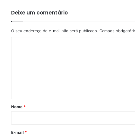
Deixe um comentário
O seu endereço de e-mail não será publicado.
Campos obrigatór
C
o
m
e
n
t
á
r
Nome
*
i
o
*
E-mail
*