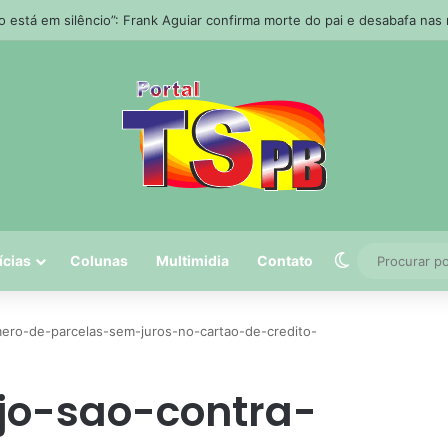
o está em silêncio”: Frank Aguiar confirma morte do pai e desabafa nas
Switch skin
ícias
Colunas
Multimidia
Contato
mero-de-parcelas-sem-juros-no-cartao-de-credito-
jo-sao-contra-