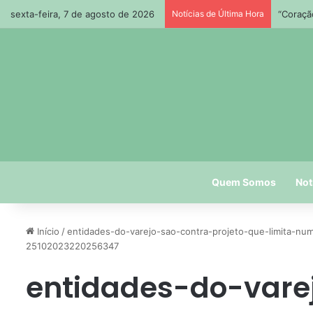
sexta-feira, 7 de agosto de 2026
Notícias de Última Hora
“Coraçã
Quem Somos
Not
Início
/
entidades-do-varejo-sao-contra-projeto-que-limita-nu
25102023220256347
entidades-do-vare