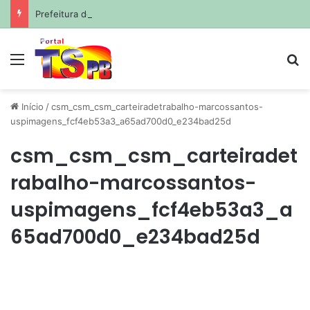
Prefeitura de João Pessoa avança com projetos de corredores viários para sistema de veículos rápidos
Menu
Pr
Início
/
csm_csm_csm_carteiradetrabalho-marcossantos-
uspimagens_fcf4eb53a3_a65ad700d0_e234bad25d
csm_csm_csm_carteiradet
rabalho-marcossantos-
uspimagens_fcf4eb53a3_a
65ad700d0_e234bad25d