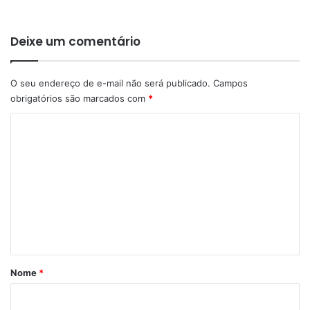
Deixe um comentário
O seu endereço de e-mail não será publicado.
Campos
obrigatórios são marcados com
*
C
o
m
e
n
t
á
r
Nome
*
i