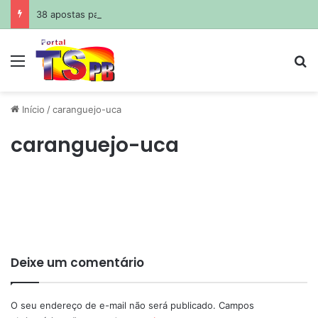
38 apostas paraibanas acertam a quadra da Mega-Sena
Menu
Pr
Início
/
caranguejo-uca
caranguejo-uca
Deixe um comentário
O seu endereço de e-mail não será publicado.
Campos