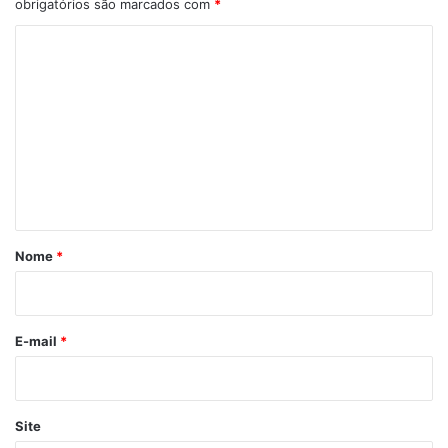
obrigatórios são marcados com
*
C
o
m
e
n
t
á
r
Nome
*
i
o
*
E-mail
*
Site