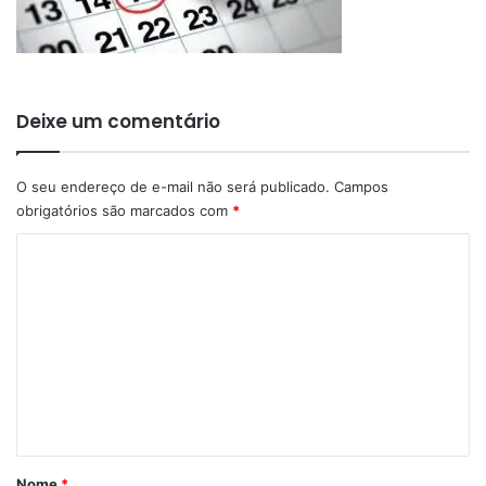
Deixe um comentário
O seu endereço de e-mail não será publicado.
Campos
obrigatórios são marcados com
*
C
o
m
e
n
t
á
r
Nome
*