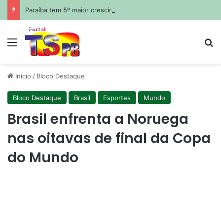
Paraíba tem 5º maior crescimento do país no Ideb do ensino médio na rede estadual
Menu
Pr
Início
/
Bloco Destaque
Bloco Destaque
Brasil
Esportes
Mundo
Brasil enfrenta a Noruega
nas oitavas de final da Copa
do Mundo