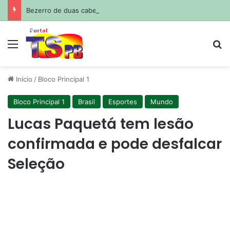
Bezerro de duas cabeças nasce no Sertão da Paraíba
Menu
Pr
Início
/
Bloco Principal 1
Bloco Principal 1
Brasil
Esportes
Mundo
Lucas Paquetá tem lesão
confirmada e pode desfalcar
Seleção