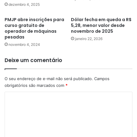
dezembro 4, 2025
PMJP abre inscrições para
Dólar fecha em queda a R$
curso gratuito de
5,28, menor valor desde
operador de máquinas
novembro de 2025
pesadas
janeiro 22, 2026
novembro 4, 2024
Deixe um comentário
O seu endereço de e-mail não será publicado.
Campos
obrigatórios são marcados com
*
C
o
m
e
n