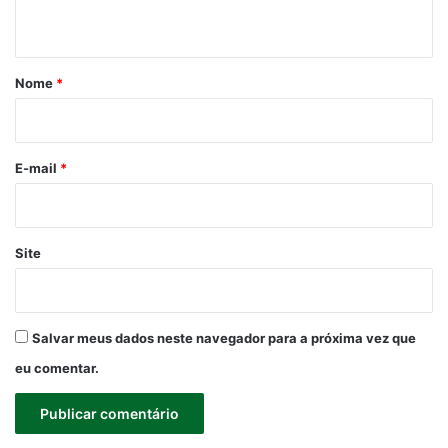
t
á
r
Nome
*
i
o
*
E-mail
*
Site
Salvar meus dados neste navegador para a próxima vez que
eu comentar.