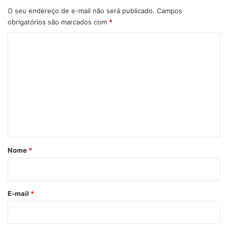
O seu endereço de e-mail não será publicado.
Campos
obrigatórios são marcados com
*
C
o
m
e
n
t
á
r
Nome
*
i
o
*
E-mail
*