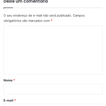
Deixe um comentário
O seu endereço de e-mail não será publicado.
Campos
obrigatórios são marcados com
*
C
o
m
e
n
t
á
r
Nome
*
i
o
*
E-mail
*