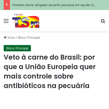
Homem morre afogado durante pescaria em açude no agreste paraibano
Menu
Pr
Início
/
Bloco Principal
Bloco Principal
Veto à carne do Brasil: por
que a União Europeia quer
mais controle sobre
antibióticos na pecuária