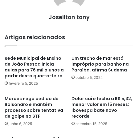
Joseilton tony
Artigos relacionados
Rede Municipal de Ensino
Um trecho de mar está
de João Pessoa inicia
impróprio para banho na
aulas para 76 mil alunos a
Paraíba, afirma Sudema
partir desta quarta-feira
outubro 5, 2024
fevereiro 5, 2025
Moraes nega pedido de
Dólar cai e fecha a R$ 5,32,
Bolsonaro e mantém
menor valor em 15 meses;
processo sobre tentativa
Ibovespa bate novo
de golpe no STF
recorde
junho 6, 2025
setembro 15, 2025