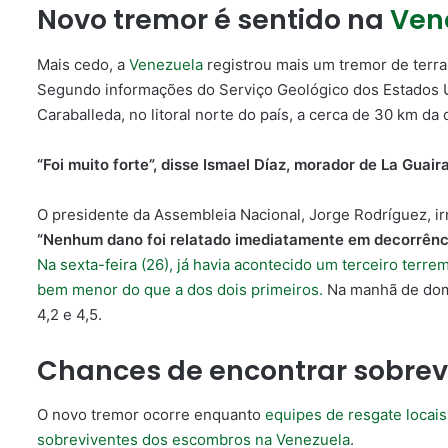
Novo tremor é sentido na
Ven
Mais cedo, a
Venezuela
registrou mais um tremor de terra
Segundo informações do Serviço Geológico dos Estados 
Caraballeda, no litoral norte do país, a cerca de 30 km da c
“Foi muito forte”, disse Ismael Díaz, morador de La Guair
O presidente da Assembleia Nacional, Jorge Rodríguez, ir
“Nenhum dano foi relatado imediatamente em decorrênc
Na sexta-feira (26), já havia acontecido um terceiro ter
bem menor do que a dos dois primeiros.
Na manhã de domi
4,2 e 4,5.
Chances de encontrar sobre
O novo tremor ocorre enquanto
equipes de resgate locais
sobreviventes dos escombros na Venezuela
.