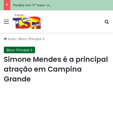
Paraíba tem 5º maior crescimento do país no Ideb do ensino médio na rede estadual
Menu
Pr
Início
/
Bloco Principal 3
Bloco Principal 3
Simone Mendes é a principal
atração em Campina
Grande