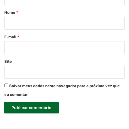
á
r
Nome
*
i
o
*
E-mail
*
Site
Salvar meus dados neste navegador para a próxima vez que
eu comentar.