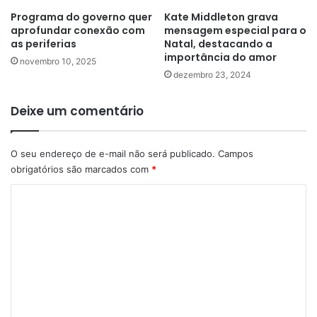
Programa do governo quer
Kate Middleton grava
aprofundar conexão com
mensagem especial para o
as periferias
Natal, destacando a
importância do amor
novembro 10, 2025
dezembro 23, 2024
Deixe um comentário
O seu endereço de e-mail não será publicado.
Campos
obrigatórios são marcados com
*
C
o
m
e
n
t