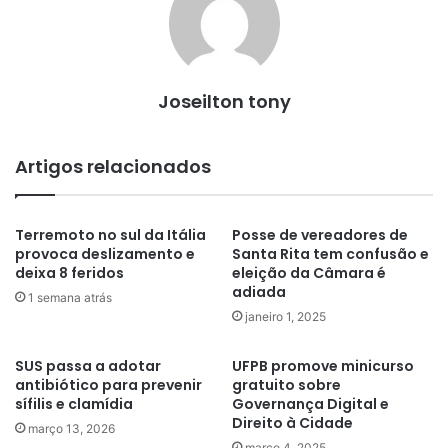
Joseilton tony
Artigos relacionados
Terremoto no sul da Itália
Posse de vereadores de
provoca deslizamento e
Santa Rita tem confusão e
deixa 8 feridos
eleição da Câmara é
adiada
1 semana atrás
janeiro 1, 2025
SUS passa a adotar
UFPB promove minicurso
antibiótico para prevenir
gratuito sobre
sífilis e clamídia
Governança Digital e
Direito à Cidade
março 13, 2026
março 4, 2025