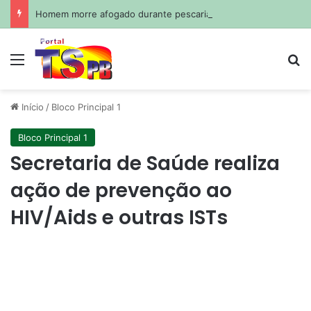
Homem morre afogado durante pescaria em açude no agreste paraibano
Menu
Pr
Início
/
Bloco Principal 1
Bloco Principal 1
Secretaria de Saúde realiza
ação de prevenção ao
HIV/Aids e outras ISTs