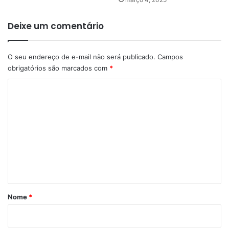
Deixe um comentário
O seu endereço de e-mail não será publicado.
Campos
obrigatórios são marcados com
*
C
o
m
e
n
t
á
r
Nome
*
i
o