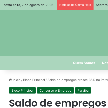
sexta-feira, 7 de agosto de 2026
Notícias de Última Hora
Secreta
Quem Somos
Not
Início
/
Bloco Principal
/
Saldo de empregos cresce 36% na Paraí
Bloco Principal
Concurso e Emprego
Paraiba
Saldo de empregos