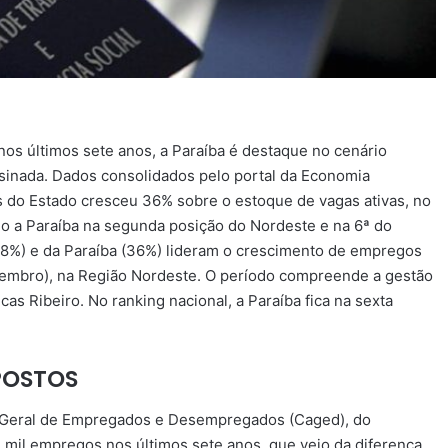
os últimos sete anos, a Paraíba é destaque no cenário
ssinada. Dados consolidados pelo portal da Economia
do Estado cresceu 36% sobre o estoque de vagas ativas, no
o a Paraíba na segunda posição do Nordeste e na 6ª do
8%) e da Paraíba (36%) lideram o crescimento de empregos
zembro), na Região Nordeste. O período compreende a gestão
s Ribeiro. No ranking nacional, a Paraíba fica na sexta
POSTOS
 Geral de Empregados e Desempregados (Caged), do
3 mil empregos nos últimos sete anos, que veio da diferença