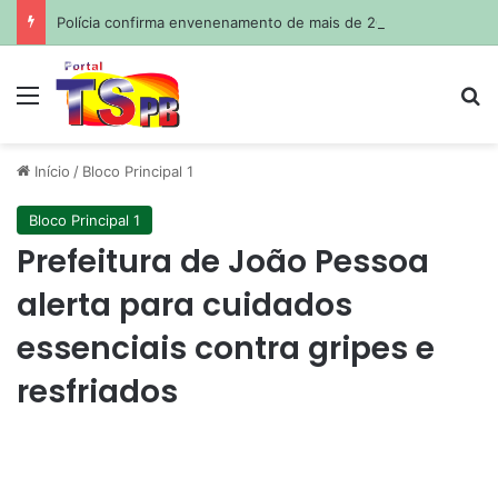
Polícia confirma envenenamento de mais de 200 cães e gatos em cidade da Paraíba
Menu
Pr
Início
/
Bloco Principal 1
Bloco Principal 1
Prefeitura de João Pessoa
alerta para cuidados
essenciais contra gripes e
resfriados