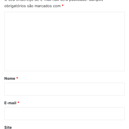
obrigatórios são marcados com
*
C
o
m
e
n
t
á
r
Nome
*
i
o
*
E-mail
*
Site