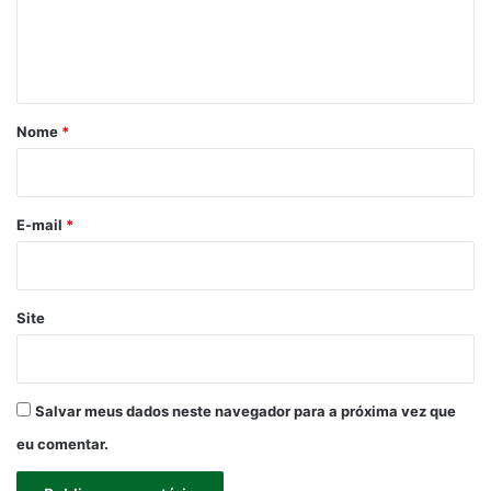
n
t
á
r
Nome
*
i
o
*
E-mail
*
Site
Salvar meus dados neste navegador para a próxima vez que
eu comentar.