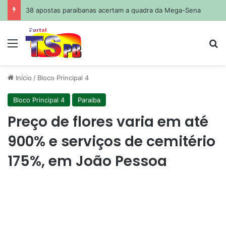
Ideb: Educação básica tem maior avanço, mas não bate metas
Menu
Pr
Início
/
Bloco Principal 4
Bloco Principal 4
Paraiba
Preço de flores varia em até
900% e serviços de cemitério
175%, em João Pessoa