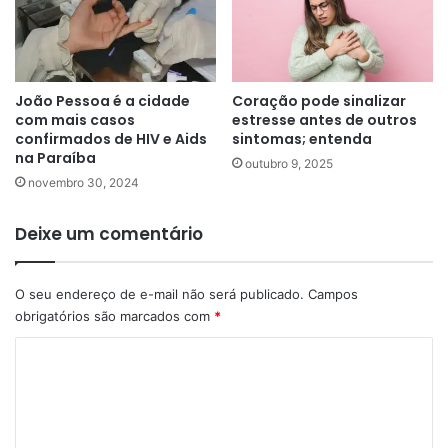
João Pessoa é a cidade
Coração pode sinalizar
com mais casos
estresse antes de outros
confirmados de HIV e Aids
sintomas; entenda
na Paraíba
outubro 9, 2025
novembro 30, 2024
Deixe um comentário
O seu endereço de e-mail não será publicado.
Campos
obrigatórios são marcados com
*
C
o
m
e