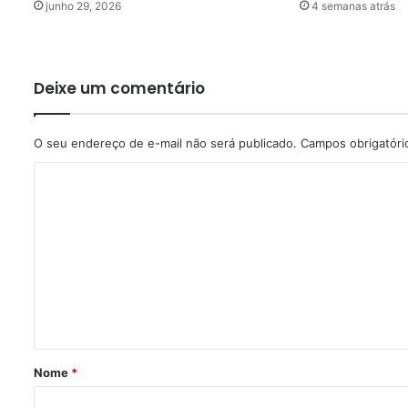
junho 29, 2026
4 semanas atrás
Deixe um comentário
O seu endereço de e-mail não será publicado.
Campos obrigatór
C
o
m
e
n
t
á
r
Nome
*
i