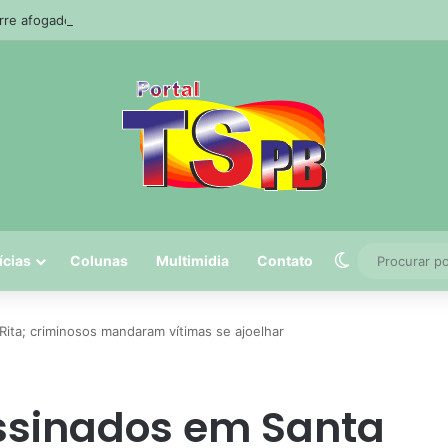
e afogado durante pescaria em açude no agreste paraibano
Switch skin
ícias
Colunas
Multimidia
Contato
Rita; criminosos mandaram vítimas se ajoelhar
assinados em Santa