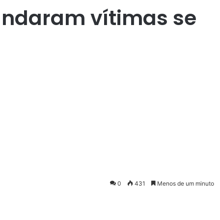
andaram vítimas se
0
431
Menos de um minuto