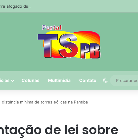
e afogado durante pescaria em açude no agreste paraibano
Switch skin
ícias
Colunas
Multimidia
Contato
distância mínima de torres eólicas na Paraíba
tação de lei sobre