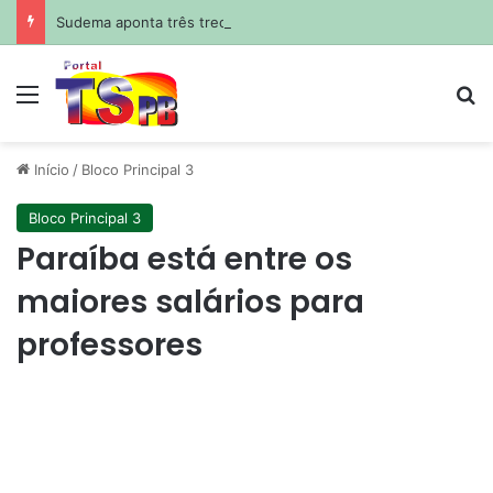
Sudema aponta três trechos impróprios para banho no litoral da Paraíba neste fim de semana
Menu
Pr
Início
/
Bloco Principal 3
Bloco Principal 3
Paraíba está entre os
maiores salários para
professores