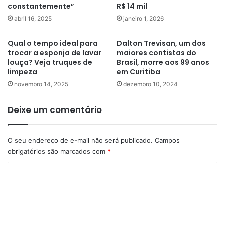
constantemente”
R$ 14 mil
abril 16, 2025
janeiro 1, 2026
Qual o tempo ideal para
Dalton Trevisan, um dos
trocar a esponja de lavar
maiores contistas do
louça? Veja truques de
Brasil, morre aos 99 anos
limpeza
em Curitiba
novembro 14, 2025
dezembro 10, 2024
Deixe um comentário
O seu endereço de e-mail não será publicado.
Campos
obrigatórios são marcados com
*
C
o
m
e