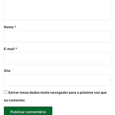
n
t
á
r
Nome
*
i
o
*
E-mail
*
Site
Salvar meus dados neste navegador para a próxima vez que
eu comentar.