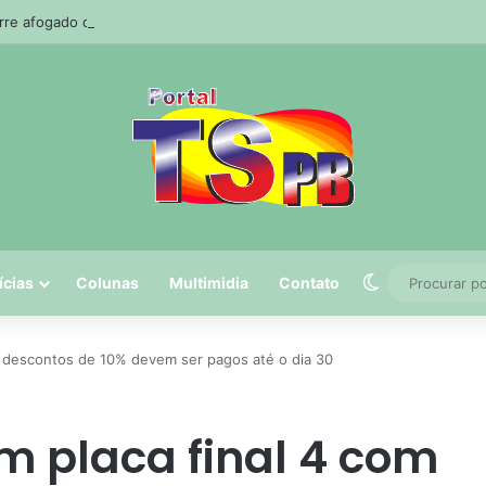
e afogado durante pescaria em açude no agreste paraibano
Switch skin
ícias
Colunas
Multimidia
Contato
m descontos de 10% devem ser pagos até o dia 30
m placa final 4 com