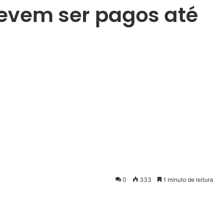
evem ser pagos até
0
333
1 minuto de leitura