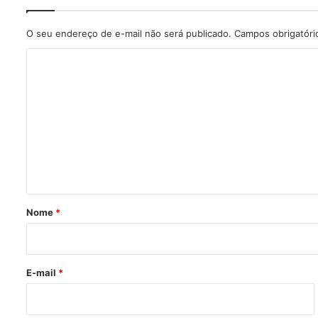
O seu endereço de e-mail não será publicado.
Campos obrigatór
C
o
m
e
n
t
á
r
Nome
*
i
o
*
E-mail
*