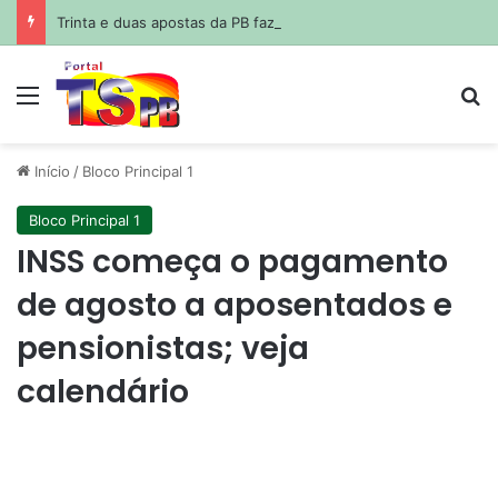
Trinta e duas apostas da PB faze quadra e Mega Sena acumula em R$ 165 milhões
Menu
Pr
Início
/
Bloco Principal 1
Bloco Principal 1
INSS começa o pagamento
de agosto a aposentados e
pensionistas; veja
calendário