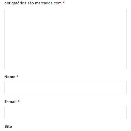
obrigatórios são marcados com
*
C
o
m
e
n
t
á
r
Nome
*
i
o
*
E-mail
*
Site