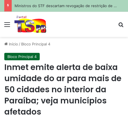
Seinfra realiza serviços de tapa-buraco em quase 50 bairros nesta quinta-feira
Menu
Pr
Início
/
Bloco Principal 4
Bloco Principal 4
Inmet emite alerta de baixa
umidade do ar para mais de
50 cidades no interior da
Paraíba; veja municípios
afetados