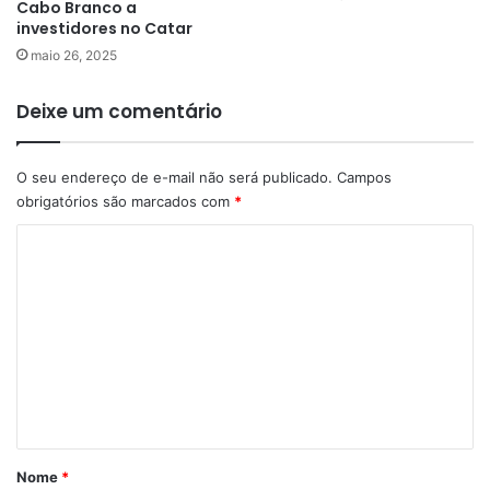
Cabo Branco a
investidores no Catar
maio 26, 2025
Deixe um comentário
O seu endereço de e-mail não será publicado.
Campos
obrigatórios são marcados com
*
C
o
m
e
n
t
á
r
Nome
*