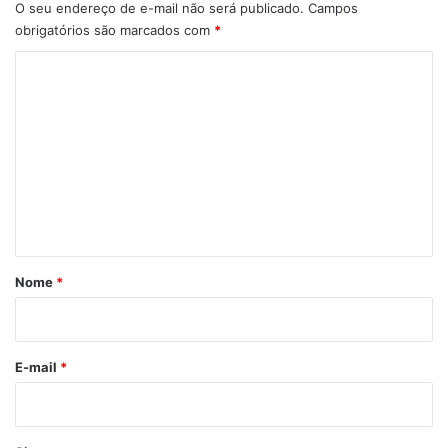
O seu endereço de e-mail não será publicado.
Campos
obrigatórios são marcados com
*
C
o
m
e
n
t
á
r
Nome
*
i
o
*
E-mail
*