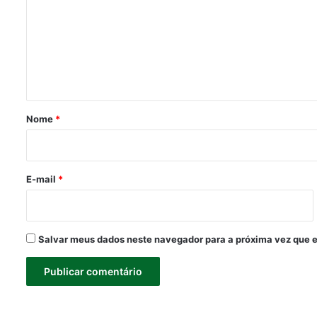
m
e
n
t
á
r
Nome
*
i
o
*
E-mail
*
Salvar meus dados neste navegador para a próxima vez que 