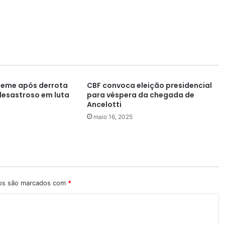
 meme após derrota
CBF convoca eleição presidencial
esastroso em luta
para véspera da chegada de
Ancelotti
maio 16, 2025
ios são marcados com
*