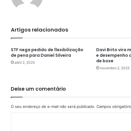
Artigos relacionados
STF nega pedido de flexibilização
Davi Brito vira
de pena para Daniel Silveira
e desempenho d
de boxe
abril 2, 2025
novembro 2, 2025
Deixe um comentário
O seu endereço de e-mail não será publicado.
Campos obrigatór
C
o