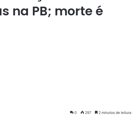
s na PB; morte é
0
297
2 minutos de leitura