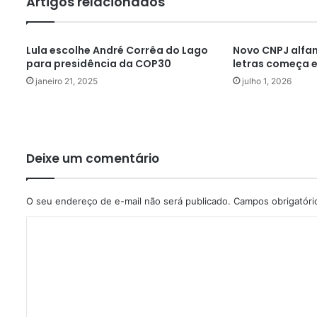
Artigos relacionados
Lula escolhe André Corrêa do Lago
Novo CNPJ alfa
para presidência da COP30
letras começa e
janeiro 21, 2025
julho 1, 2026
Deixe um comentário
O seu endereço de e-mail não será publicado.
Campos obrigatór
C
o
m
e
n