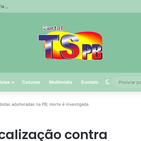
ria da Receita prorroga prazo para pagamento do ISS de julho
Switch skin
ícias
Colunas
Multimidia
Contato
ebidas adulteradas na PB; morte é investigada
scalização contra