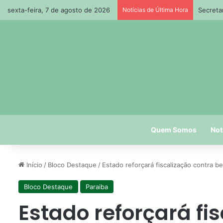
sexta-feira, 7 de agosto de 2026
Notícias de Última Hora
Secreta
Quem Somos
Not
Início
/
Bloco Destaque
/
Estado reforçará fiscalização contra b
Bloco Destaque
Paraiba
Estado reforçará fi