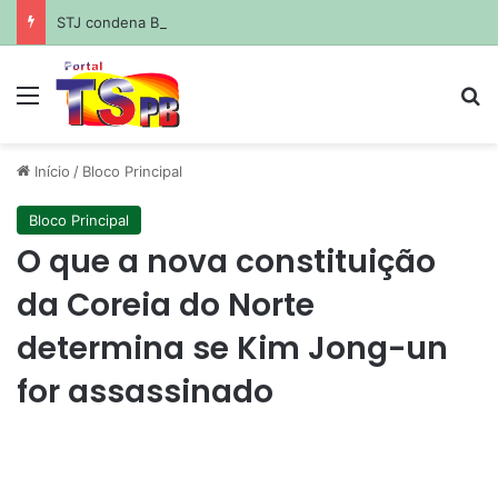
STJ condena Buzzi à demissão por acusações de assédio sexual
Menu
Pr
Início
/
Bloco Principal
Bloco Principal
O que a nova constituição
da Coreia do Norte
determina se Kim Jong-un
for assassinado