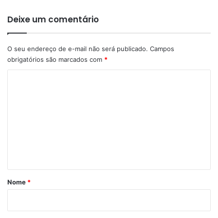
Deixe um comentário
O seu endereço de e-mail não será publicado.
Campos
obrigatórios são marcados com
*
C
o
m
e
n
t
á
r
Nome
*
i
o