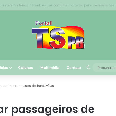
 tem 5º maior crescimento do país no Ideb do ensino médio na rede est
Switch skin
ícias
Colunas
Multimidia
Contato
 cruzeiro com casos de hantavírus
lar passageiros de