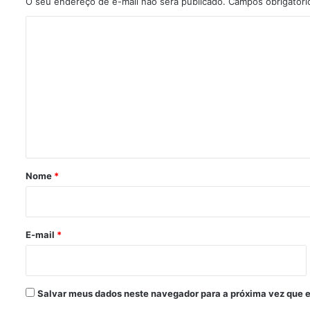
O seu endereço de e-mail não será publicado.
Campos obrigatór
C
o
m
e
n
t
á
r
Nome
*
i
o
*
E-mail
*
Salvar meus dados neste navegador para a próxima vez que 