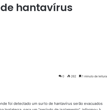
 de hantavírus
0
262
1 minuto de leitura
 onde foi detectado um surto de hantavírus serão evacuados
na Inglaterra, para um “período de isolamento”, informou à