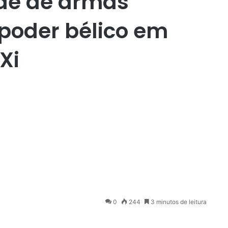
ade de armas
 poder bélico em
Xi
0
244
3 minutos de leitura