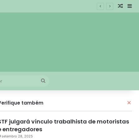
Artigo 
Bar
adual
Procurar
por
Fec
Verifique também
STF julgará vínculo trabalhista de motoristas
e entregadores
setembro 28, 2025