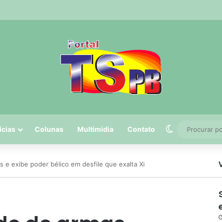
 tem 5º maior crescimento do país no Ideb do ensino médio na rede est
Switch skin
ícias
Colunas
Multimidia
Contato
s e exibe poder bélico em desfile que exalta Xi