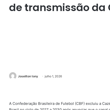
de transmissão da 
Joseilton tony
julho 1, 2026
A Confederação Brasileira de Futebol (CBF) excluiu a Caz
Brasil no ciclo de 2027 a 2030 após anunciar que o canal 