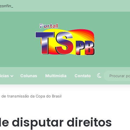
a confirma envenenamento de mais de 200 cães e gatos em cidade da Pa
Switch skin
ícias
Colunas
Multimidia
Contato
s de transmissão da Copa do Brasil
e disputar direitos