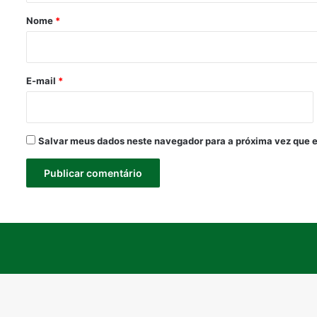
r
Nome
*
i
o
*
E-mail
*
Salvar meus dados neste navegador para a próxima vez que 