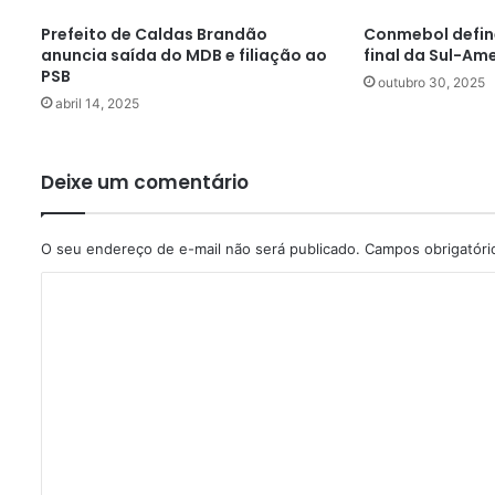
Prefeito de Caldas Brandão
Conmebol defin
anuncia saída do MDB e filiação ao
final da Sul-Am
PSB
outubro 30, 2025
abril 14, 2025
Deixe um comentário
O seu endereço de e-mail não será publicado.
Campos obrigatór
C
o
m
e
n
t
á