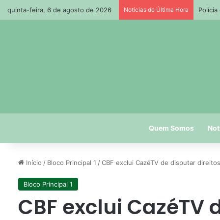
quinta-feira, 6 de agosto de 2026
Notícias de Última Hora
Políci
Quem Somos
Not
Início
/
Bloco Principal 1
/
CBF exclui CazéTV de disputar direito
Bloco Principal 1
CBF exclui CazéTV d