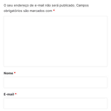
O seu endereço de e-mail não será publicado.
Campos
obrigatórios são marcados com
*
C
o
m
e
n
t
á
r
Nome
*
i
o
*
E-mail
*