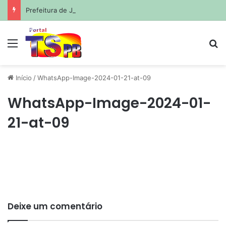
Prefeitura de João Pessoa avança com projetos de corredores viários para sistema de veículos rápidos
Menu
Pr
Início
/
WhatsApp-Image-2024-01-21-at-09
WhatsApp-Image-2024-01-
21-at-09
Deixe um comentário