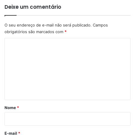
Deixe um comentário
O seu endereço de e-mail não será publicado.
Campos
obrigatórios são marcados com
*
C
o
m
e
n
t
á
r
Nome
*
i
o
*
E-mail
*