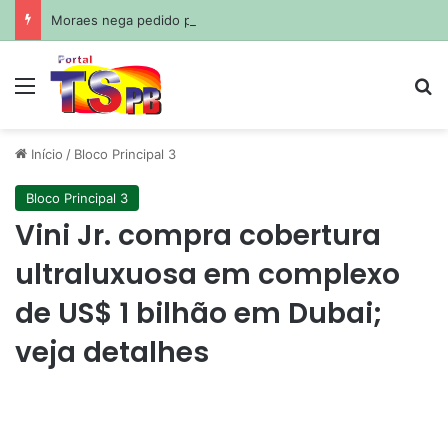
Moraes nega pedido para filhos visitarem Bolsonaro no Dia dos Pais
Menu
Pr
Início
/
Bloco Principal 3
Bloco Principal 3
Vini Jr. compra cobertura
ultraluxuosa em complexo
de US$ 1 bilhão em Dubai;
veja detalhes