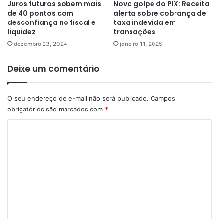
Juros futuros sobem mais
Novo golpe do PIX: Receita
de 40 pontos com
alerta sobre cobrança de
desconfiança no fiscal e
taxa indevida em
liquidez
transações
dezembro 23, 2024
janeiro 11, 2025
Deixe um comentário
O seu endereço de e-mail não será publicado.
Campos
obrigatórios são marcados com
*
C
o
m
e
n
t
á