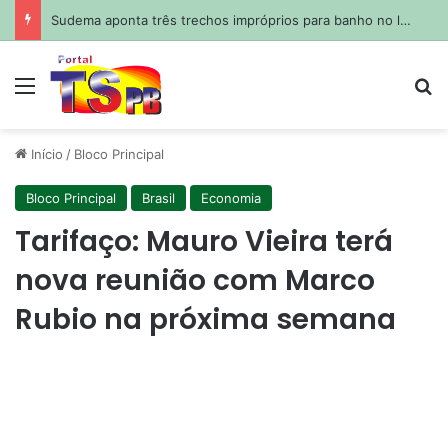
Sudema aponta três trechos impróprios para banho no litoral da Paraíba neste fim de semana
Menu
Pr
Início
/
Bloco Principal
Bloco Principal
Brasil
Economia
Tarifaço: Mauro Vieira terá
nova reunião com Marco
Rubio na próxima semana