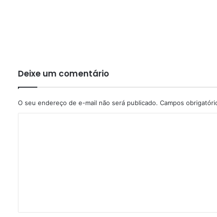
Deixe um comentário
O seu endereço de e-mail não será publicado.
Campos obrigatór
C
o
m
e
n
t
á