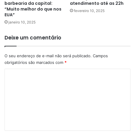
barbearia da capital:
atendimento até as 22h
“Muito melhor do que nos
fevereiro 10, 2025
EUA”
janeiro 10, 2025
Deixe um comentário
O seu endereço de e-mail não será publicado.
Campos
obrigatórios são marcados com
*
C
o
m
e
n
t
á