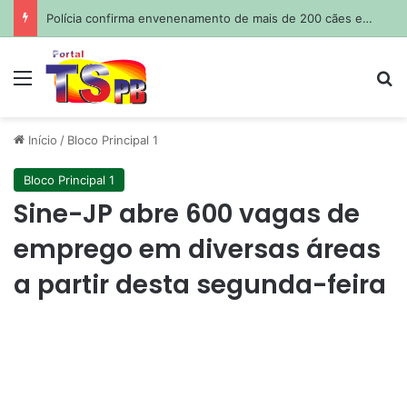
Após declaração de Shawn Mendes, revista americana chama Marquezine de ‘uma das maiores estrelas do Brasil’
Menu
Pr
Início
/
Bloco Principal 1
Bloco Principal 1
Sine-JP abre 600 vagas de
emprego em diversas áreas
a partir desta segunda-feira