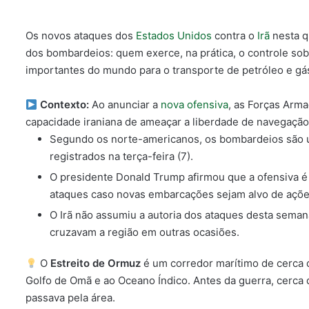
Os novos ataques dos
Estados Unidos
contra o
Irã
nesta q
dos bombardeios:
quem exerce, na prática, o controle so
importantes do mundo para o transporte de petróleo e gá
Contexto:
Ao anunciar a
nova ofensiva
, as Forças Arm
capacidade iraniana de ameaçar a liberdade de navegaçã
Segundo os norte-americanos, os bombardeios são u
registrados na terça-feira (7).
O presidente Donald Trump afirmou que a ofensiva 
ataques caso novas embarcações sejam alvo de ações
O Irã não assumiu a autoria dos ataques desta seman
cruzavam a região em outras ocasiões.
O
Estreito de Ormuz
é um corredor marítimo de cerca d
Golfo de Omã e ao Oceano Índico. Antes da guerra, cerca
passava pela área.