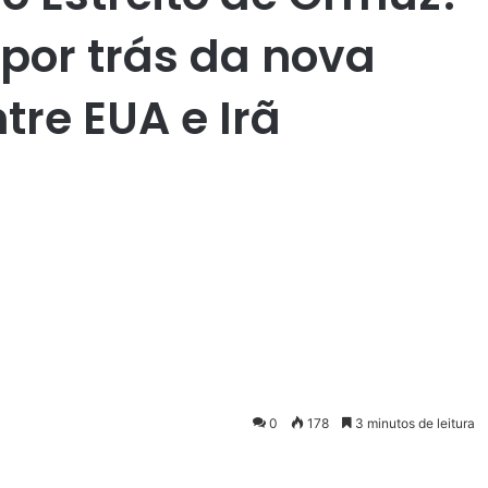
por trás da nova
re EUA e Irã
0
178
3 minutos de leitura