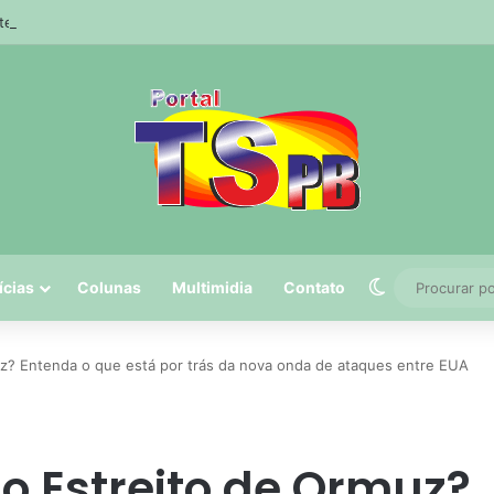
 tem 5º maior crescimento do país no Ideb do ensino médio na rede est
Switch skin
ícias
Colunas
Multimidia
Contato
uz? Entenda o que está por trás da nova onda de ataques entre EUA
o Estreito de Ormuz?