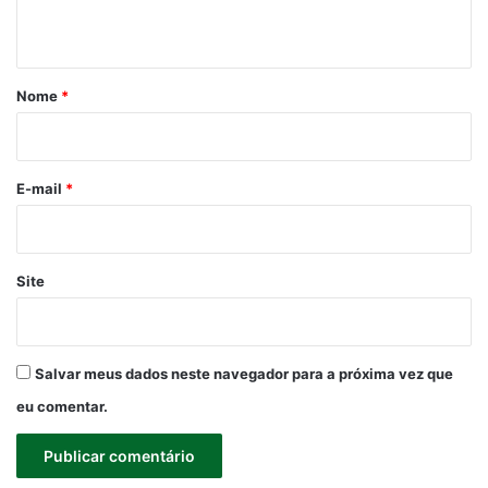
t
á
r
Nome
*
i
o
*
E-mail
*
Site
Salvar meus dados neste navegador para a próxima vez que
eu comentar.