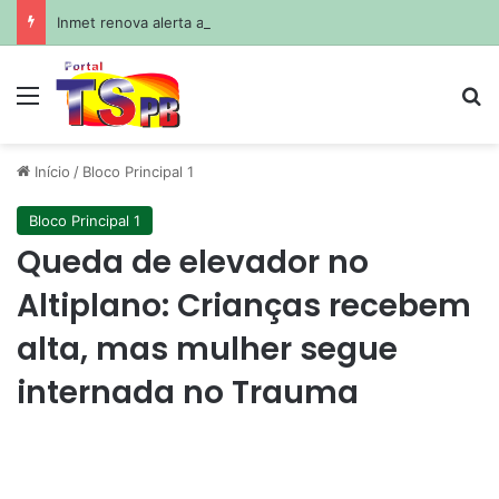
Inmet renova alerta amarelo de baixa umidade do ar para mais de 70 cidades do Sertão da PB
Menu
Pr
Início
/
Bloco Principal 1
Bloco Principal 1
Queda de elevador no
Altiplano: Crianças recebem
alta, mas mulher segue
internada no Trauma