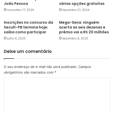
João Pessoa
várias opções gratuitas
novembro 17, 2025
dezembro 21, 2024
Inscrições no concurso da
Mega-Sena: ninguém
Secult-PB termina hoje;
acerta as seis dezenas e
saiba como participar
prêmio vai a RS 20 milhões
julho 9, 2025
dezembro 8, 2025
Deixe um comentário
O seu endereço de e-mail não será publicado.
Campos
obrigatórios são marcados com
*
C
o
m
e
n