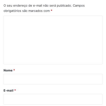
O seu endereço de e-mail não será publicado.
Campos
obrigatórios são marcados com
*
C
o
m
e
n
t
á
r
Nome
*
i
o
*
E-mail
*