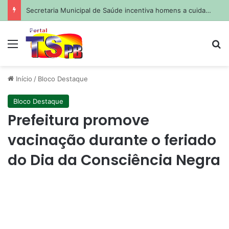
Secretaria Municipal de Saúde incentiva homens a cuidar da saúde antes e durante a paternidade
Menu
Pr
Início
/
Bloco Destaque
Bloco Destaque
Prefeitura promove
vacinação durante o feriado
do Dia da Consciência Negra