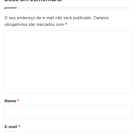
O seu endereço de e-mail não será publicado.
Campos
obrigatórios são marcados com
*
C
o
m
e
n
t
á
r
Nome
*
i
o
*
E-mail
*